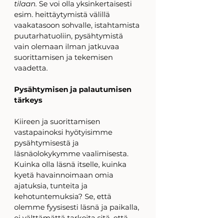
tilaan.
 Se voi olla yksinkertaisesti 
esim. heittäytymistä välillä 
vaakatasoon sohvalle, istahtamista 
puutarhatuoliin, pysähtymistä 
vain olemaan ilman jatkuvaa 
suorittamisen ja tekemisen 
vaadetta. 
Pysähtymisen ja palautumisen 
tärkeys
Kiireen ja suorittamisen 
vastapainoksi hyötyisimme 
pysähtymisestä ja 
läsnäolokykymme vaalimisesta. 
Kuinka olla läsnä itselle, kuinka 
kyetä havainnoimaan omia 
ajatuksia, tunteita ja 
kehotuntemuksia? Se, että 
olemme fyysisesti läsnä ja paikalla, 
ei välttämättä tarkoita sitä, että 