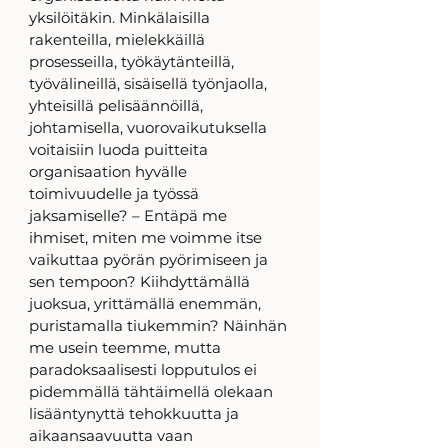
yksilöitäkin. Minkälaisilla 
rakenteilla, mielekkäillä 
prosesseilla, työkäytänteillä, 
työvälineillä, sisäisellä työnjaolla, 
yhteisillä pelisäännöillä, 
johtamisella, vuorovaikutuksella 
voitaisiin luoda puitteita 
organisaation hyvälle 
toimivuudelle ja työssä 
jaksamiselle? – Entäpä me 
ihmiset, miten me voimme itse 
vaikuttaa pyörän pyörimiseen ja 
sen tempoon? Kiihdyttämällä 
juoksua, yrittämällä enemmän, 
puristamalla tiukemmin? Näinhän 
me usein teemme, mutta 
paradoksaalisesti lopputulos ei 
pidemmällä tähtäimellä olekaan 
lisääntynyttä tehokkuutta ja 
aikaansaavuutta vaan 