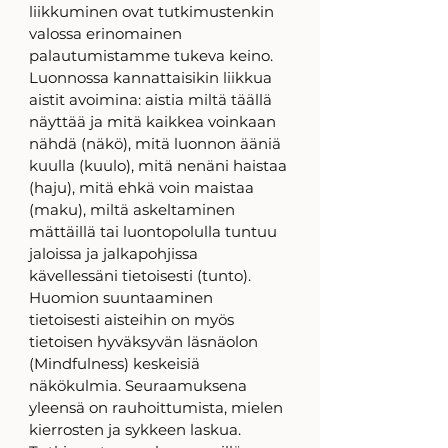
liikkuminen ovat tutkimustenkin 
valossa erinomainen 
palautumistamme tukeva keino. 
Luonnossa kannattaisikin liikkua 
aistit avoimina: aistia miltä täällä 
näyttää ja mitä kaikkea voinkaan 
nähdä (näkö), mitä luonnon ääniä 
kuulla (kuulo), mitä nenäni haistaa 
(haju), mitä ehkä voin maistaa 
(maku), miltä askeltaminen 
mättäillä tai luontopolulla tuntuu 
jaloissa ja jalkapohjissa 
kävellessäni tietoisesti (tunto). 
Huomion suuntaaminen 
tietoisesti aisteihin on myös 
tietoisen hyväksyvän läsnäolon 
(Mindfulness) keskeisiä 
näkökulmia. Seuraamuksena 
yleensä on rauhoittumista, mielen 
kierrosten ja sykkeen laskua. 