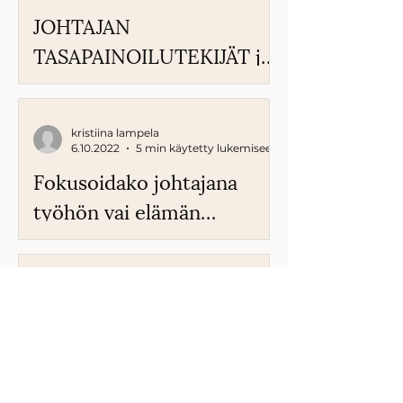
JOHTAJAN
TASAPAINOILUTEKIJÄT ja
näkökulmia johtamisen
menestysstrategioiksi
kristiina lampela
6.10.2022
5 min käytetty lukemiseen
Fokusoidako johtajana
työhön vai elämän
kokonaisbalanssiin?
kristiina lampela
22.6.2022
5 min käytetty lukemiseen
Muutosta vai vakautta?