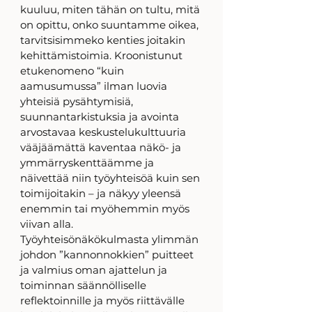
kuuluu, miten tähän on tultu, mitä 
on opittu, onko suuntamme oikea, 
tarvitsisimmeko kenties joitakin 
kehittämistoimia. Kroonistunut 
etukenomeno “kuin 
aamusumussa” ilman luovia 
yhteisiä pysähtymisiä, 
suunnantarkistuksia ja avointa 
arvostavaa keskustelukulttuuria 
vääjäämättä kaventaa näkö- ja 
ymmärryskenttäämme ja 
näivettää niin työyhteisöä kuin sen 
toimijoitakin – ja näkyy yleensä 
enemmin tai myöhemmin myös 
viivan alla. 
Työyhteisönäkökulmasta ylimmän 
johdon ”kannonnokkien” puitteet 
ja valmius oman ajattelun ja 
toiminnan säännölliselle 
reflektoinnille ja myös riittävälle 