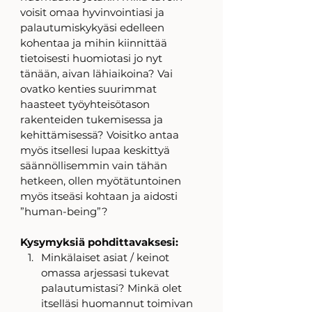
voisit omaa hyvinvointiasi ja 
palautumiskykyäsi edelleen 
kohentaa ja mihin kiinnittää 
tietoisesti huomiotasi jo nyt 
tänään, aivan lähiaikoina? Vai 
ovatko kenties suurimmat 
haasteet työyhteisötason 
rakenteiden tukemisessa ja 
kehittämisessä? Voisitko antaa 
myös itsellesi lupaa keskittyä 
säännöllisemmin vain tähän 
hetkeen, ollen myötätuntoinen 
myös itseäsi kohtaan ja aidosti 
”human-being”? 
Kysymyksiä pohdittavaksesi:
Minkälaiset asiat / keinot 
omassa arjessasi tukevat 
palautumistasi? Minkä olet 
itselläsi huomannut toimivan 