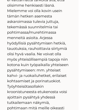
olisimme henkisesti läsnä. 
Mielemme voi olla kovin usein 
tämän hetken asemesta 
askaroimassa tulevia juttuja, 
tekemässä suunnitelmia tai 
pohtimassa/murehtimassa 
menneitä asioita. Arjessa 
hyödyllisiä pysähtymisen hetkiä, 
tauotuksia, rauhoittavia siirtymiä 
olisi hyvä vaalia. Ne voivat olla 
myös yhteisöllisempiä tapoja niin 
kotona kuin työpaikalla yhteiseen 
pysähtymiseen: mm. yhteiset 
kahvi- ja ruokailuhetket, erilaiset 
kohtaamiset ja porinatuokiot. 
Työyhteisötasollakin 
kroonistuneesta etukenosta voisi 
ajoittain pysähtyä yhdessä 
tutkailemaan näkymiä, 
pohtimaan mitä meille oikeasti 