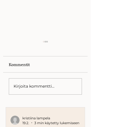
Kommentit
Miten esihenkilö tai
Pysähtymisen tai
Kirjoita kommentti...
johtaja voi hyötyä
avain kestävään
työnohjauksesta?
työelämään
kristiina lampela
19.2.
3 min käytetty lukemiseen