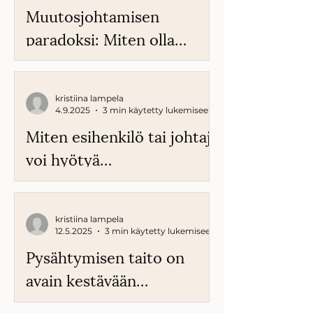
Muutosjohtamisen
paradoksi: Miten olla
turvallisesti läsnä?
kristiina lampela
4.9.2025
3 min käytetty lukemiseen
Miten esihenkilö tai johtaja
voi hyötyä
työnohjauksesta?
kristiina lampela
12.5.2025
3 min käytetty lukemiseen
Pysähtymisen taito on
avain kestävään
työelämään