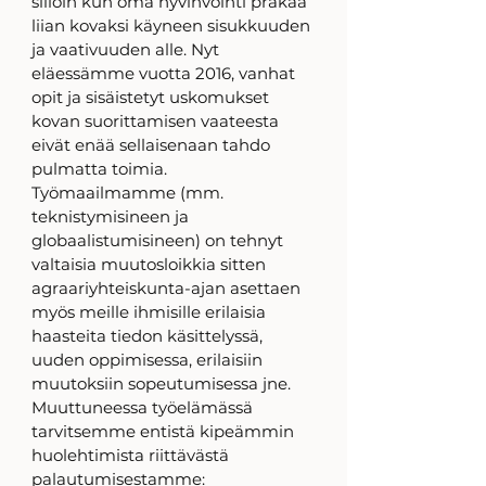
silloin kun oma hyvinvointi prakaa 
liian kovaksi käyneen sisukkuuden 
ja vaativuuden alle. Nyt 
eläessämme vuotta 2016, vanhat 
opit ja sisäistetyt uskomukset 
kovan suorittamisen vaateesta 
eivät enää sellaisenaan tahdo 
pulmatta toimia. 
Työmaailmamme (mm. 
teknistymisineen ja 
globaalistumisineen) on tehnyt 
valtaisia muutosloikkia sitten 
agraariyhteiskunta-ajan asettaen 
myös meille ihmisille erilaisia 
haasteita tiedon käsittelyssä, 
uuden oppimisessa, erilaisiin 
muutoksiin sopeutumisessa jne. 
Muuttuneessa työelämässä 
tarvitsemme entistä kipeämmin 
huolehtimista riittävästä 
palautumisestamme: 