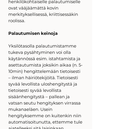
henkilökohtaiselle palautumiselle 
ovat vääjäämättä kovin 
merkityksellisessä, kriittisessäkin 
roolissa. 
Palautumisen keinoja
Yksilötasolla palautumistamme 
tukeva pysähtyminen voi olla 
käytännössä esim. istahtamista ja 
asettautumista joksikin aikaa (n. 5-
10min) hengittelemään tietoisesti 
– ilman häiriötekijöitä. Tietoisesti 
syvää levollista uloshengitystä ja 
tietoisesti syvää levollista 
sisäänhengitystä – pallean ja 
vatsan seutu hengityksen virrassa 
mukanaeläen. Usein 
hengityksemme on kuitenkin niin 
automatisoitunutta, ettemme tule 
ajatelleeksi sitä laisinkaan. 