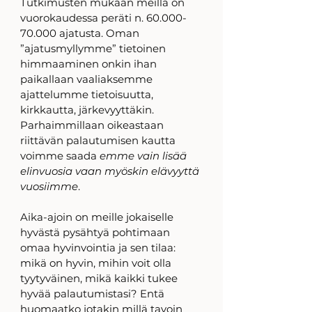
Tutkimusten mukaan meillä on 
vuorokaudessa peräti n. 60.000-
70.000 ajatusta. Oman 
”ajatusmyllymme” tietoinen 
himmaaminen onkin ihan 
paikallaan vaaliaksemme 
ajattelumme tietoisuutta, 
kirkkautta, järkevyyttäkin. 
Parhaimmillaan oikeastaan 
riittävän palautumisen kautta 
voimme saada 
emme vain lisää 
elinvuosia vaan myöskin elävyyttä 
vuosiimme
. 
Aika-ajoin on meille jokaiselle 
hyvästä pysähtyä pohtimaan 
omaa hyvinvointia ja sen tilaa: 
mikä on hyvin, mihin voit olla 
tyytyväinen, mikä kaikki tukee 
hyvää palautumistasi? Entä 
huomaatko jotakin millä tavoin 