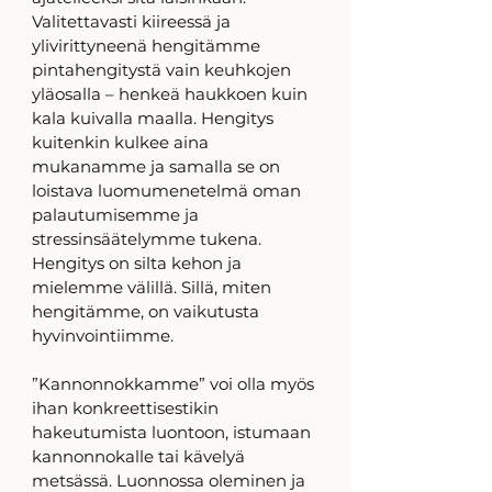
Valitettavasti kiireessä ja 
ylivirittyneenä hengitämme 
pintahengitystä vain keuhkojen 
yläosalla – henkeä haukkoen kuin 
kala kuivalla maalla. Hengitys 
kuitenkin kulkee aina 
mukanamme ja samalla se on 
loistava luomumenetelmä oman 
palautumisemme ja 
stressinsäätelymme tukena. 
Hengitys on silta kehon ja 
mielemme välillä. Sillä, miten 
hengitämme, on vaikutusta 
hyvinvointiimme. 
”Kannonnokkamme” voi olla myös 
ihan konkreettisestikin 
hakeutumista luontoon, istumaan 
kannonnokalle tai kävelyä 
metsässä. Luonnossa oleminen ja 