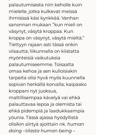
palautumisesta niin keholle kuin 
mielelle, jotka kulkevat meissä 
ihmisissä käsi kynkkää. Vanhan 
sanonnan mukaan ”kun mieli on 
väsynyt, väsytä kroppaa. Kun 
kroppa on väsynyt, väsytä mieltä.” 
Tiettyyn rajaan asti tässä onkin 
viisautta; liikunnalla on kiistatta 
myönteisiä vaikutuksia 
palautumiseemme. Toisaalta 
omaa kehoa ja sen kulloisiakin 
tarpeita olisi hyvä myös kuunnella 
sopivan herkällä korvalla; kaipaako 
kroppani nyt juoksua, 
maltillisempaa kävelyä vai ehkä 
palauttavaa lepoa ja olemista tai 
ehkä pidempiä ja laadukkaampia 
yöunia. Tässä ajassa hyödyllistä 
olisikin siirtyä ajoittain nk. 
human 
doing –tilasta human being –