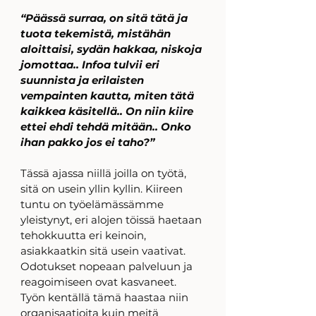
“Päässä surraa, on sitä tätä ja 
tuota tekemistä, mistähän 
aloittaisi, sydän hakkaa, niskoja 
jomottaa.. Infoa tulvii eri 
suunnista ja erilaisten 
vempainten kautta, miten tätä 
kaikkea käsitellä.. On niin kiire 
ettei ehdi tehdä mitään.. Onko 
ihan pakko jos ei taho?”
Tässä ajassa niillä joilla on työtä, 
sitä on usein yllin kyllin. Kiireen 
tuntu on työelämässämme 
yleistynyt, eri alojen töissä haetaan 
tehokkuutta eri keinoin, 
asiakkaatkin sitä usein vaativat. 
Odotukset nopeaan palveluun ja 
reagoimiseen ovat kasvaneet. 
Työn kentällä tämä haastaa niin 
organisaatioita kuin meitä 