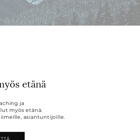
 myös etänä
aching ja
lut myös etänä.
tiimeille, asiantuntijoille.
YTTÄ