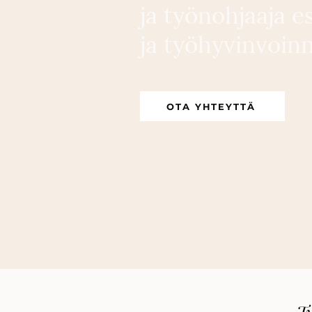
ja työnohjaaja e
ja työhyvinvoin
OTA YHTEYTTÄ
Ty