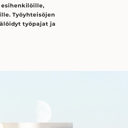
esihenkilöille,
lle. T
yöyhteisöjen
tälöidyt työpajat ja