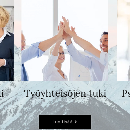
i
Työyhteisöjen tuki
P
Lue lisää