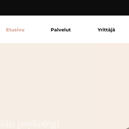
Etusivu
Palvelut
Yrittäjä
män psykologi