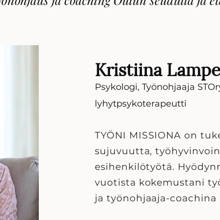
Kristiina Lampe
Psykologi, Työnohjaaja STOr
lyhytpsykoterapeutti
TYÖNI MISSIONA
on tuk
sujuvuutta, työhyvinvoin
esihenkilötyötä. Hyödyn
vuotista kokemustani t
ja työnohjaaja-coachina 