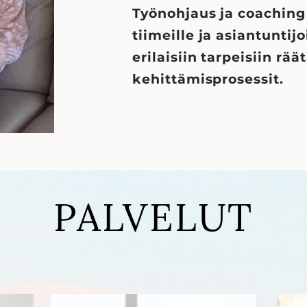
Työnohjaus ja coaching 
tiimeille ja asiantuntijoi
erilaisiin tarpeisiin rää
kehittämisprosessit.
PALVELUT