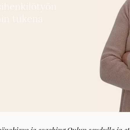
sihenkilötyön
nin tukena
önohjaus ja coaching Oulun seudulla ja e