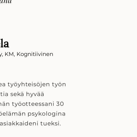
la
y, KM, Kognitiivinen
ea työyhteisöjen työn
tia sekä hyvää
nän työotteessani 30
yöelämän psykologina
asiakkaideni tueksi.