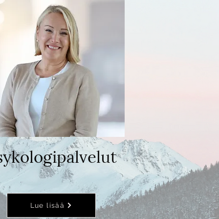
sykologipalvelut
Lue lisää