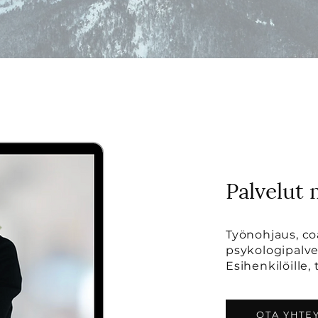
Palvelut
Työnohjaus, co
psykologipalve
Esihenkilöille, 
OTA YHTE