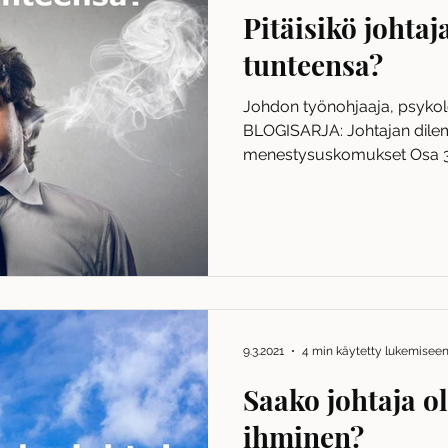
Pitäisikö johtaj
tunteensa?
Johdon työnohjaaja, psykolo
BLOGISARJA: Johtajan dile
menestysuskomukset Osa 3/
on...
9.3.2021
4 min käytetty lukemisee
Saako johtaja ol
ihminen?