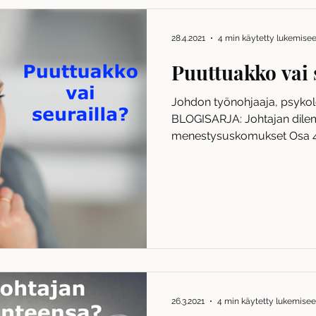
28.4.2021
4 min käytetty lukemise
Puuttuakko vai 
Johdon työnohjaaja, psykolo
BLOGISARJA: Johtajan dile
menestysuskomukset Osa 4/1
26.3.2021
4 min käytetty lukemise