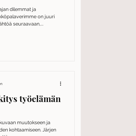
ajan dilemmat ja
köpalaverimme on juuri
ähtöä seuraavaan,...
en
itys työelämän
tkuvaan muutokseen ja
eiden kohtaamiseen. Järjen