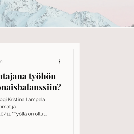
en
htajana työhön
naisbalanssiin?
gi Kristiina Lampela
mmat ja
/11 ”Työllä on ollut