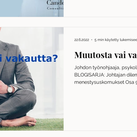
22.6.2022
5 min käytetty lukemise
Muutosta vai va
Johdon työnohjaaja, psykolo
BLOGISARJA: Johtajan dile
menestysuskomukset Osa 9
tapahtuu...