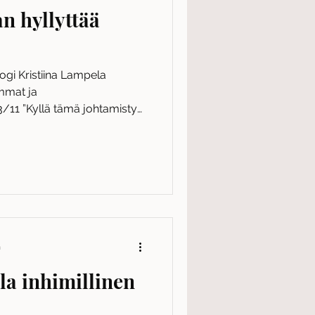
an hyllyttää
gi Kristiina Lampela
mmat ja
11 ”Kyllä tämä johtamistyö
n
la inhimillinen