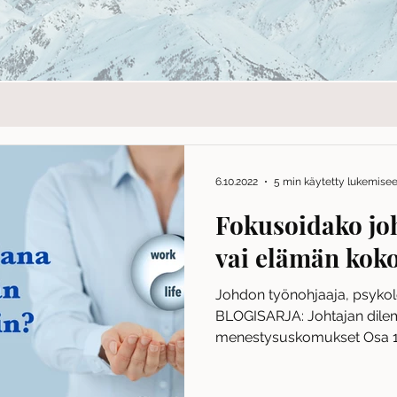
6.10.2022
5 min käytetty lukemise
Fokusoidako jo
vai elämän koko
Johdon työnohjaaja, psykolo
BLOGISARJA: Johtajan dile
menestysuskomukset Osa 10
minulle...