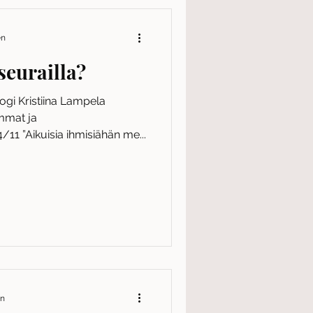
en
seurailla?
gi Kristiina Lampela
mmat ja
1 ”Aikuisia ihmisiähän me...
en