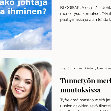
BLOGISARJA osa 1/11: Joht
menestysuskomukset ”Yksik
päättymässä ja alan tehdä l
29.5.2019
3 min käytetty lukemise
Tunnetyön merk
muutoksissa
Työelämä haastaa meitä ja
uusien asioiden sekä tilant