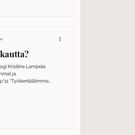
en
kautta?
gi Kristiina Lampela
mmat ja
/11 ”Työkentällämme