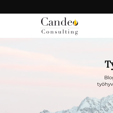
T
Blo
työhyvi