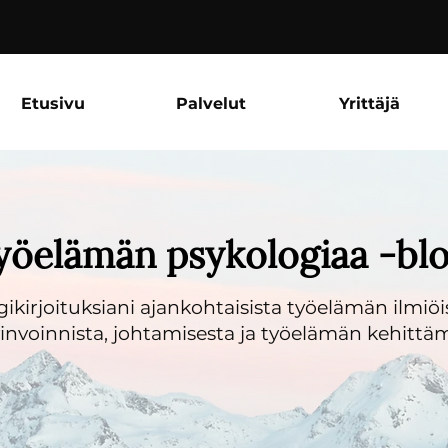
Etusivu
Palvelut
Yrittäjä
yöelämän psykologiaa -blo
gikirjoituksiani ajankohtaisista työelämän ilmiöi
nvoinnista, johtamisesta ja työelämän kehittäm