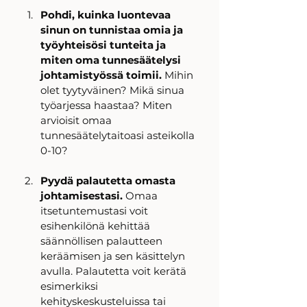
Pohdi, kuinka luontevaa 
sinun on tunnistaa omia ja 
työyhteisösi tunteita ja 
miten oma tunnesäätelysi 
johtamistyössä toimii.
 Mihin 
olet tyytyväinen? Mikä sinua 
työarjessa haastaa? Miten 
arvioisit omaa 
tunnesäätelytaitoasi asteikolla 
0-10?
Pyydä palautetta omasta 
johtamisestasi. 
Omaa 
itsetuntemustasi voit 
esihenkilönä kehittää 
säännöllisen palautteen 
keräämisen ja sen käsittelyn 
avulla. Palautetta voit kerätä 
esimerkiksi 
kehityskeskusteluissa tai 