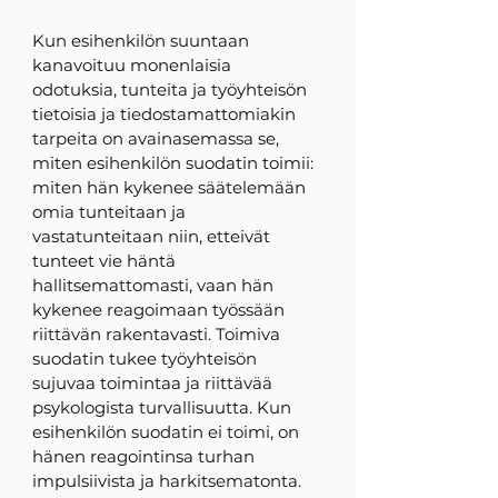
Kun esihenkilön suuntaan 
kanavoituu monenlaisia 
odotuksia, tunteita ja työyhteisön 
tietoisia ja tiedostamattomiakin 
tarpeita on avainasemassa se, 
miten esihenkilön suodatin toimii: 
miten hän kykenee säätelemään 
omia tunteitaan ja 
vastatunteitaan niin, etteivät 
tunteet vie häntä 
hallitsemattomasti, vaan hän 
kykenee reagoimaan työssään 
riittävän rakentavasti. Toimiva 
suodatin tukee työyhteisön 
sujuvaa toimintaa ja riittävää 
psykologista turvallisuutta. Kun 
esihenkilön suodatin ei toimi, on 
hänen reagointinsa turhan 
impulsiivista ja harkitsematonta. 