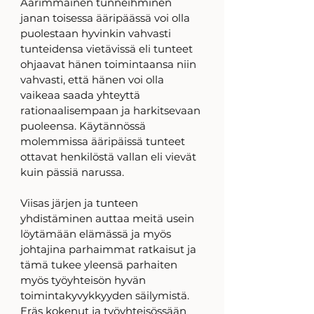
Äärimmäinen tunneihminen 
janan toisessa ääripäässä voi olla 
puolestaan hyvinkin vahvasti 
tunteidensa vietävissä eli tunteet 
ohjaavat hänen toimintaansa niin 
vahvasti, että hänen voi olla 
vaikeaa saada yhteyttä 
rationaalisempaan ja harkitsevaan 
puoleensa. Käytännössä 
molemmissa ääripäissä tunteet 
ottavat henkilöstä vallan eli vievät 
kuin pässiä narussa. 
Viisas järjen ja tunteen 
yhdistäminen auttaa meitä usein 
löytämään elämässä ja myös 
johtajina parhaimmat ratkaisut ja 
tämä tukee yleensä parhaiten 
myös työyhteisön hyvän 
toimintakyvykkyyden säilymistä. 
Eräs kokenut ja työyhteisössään 