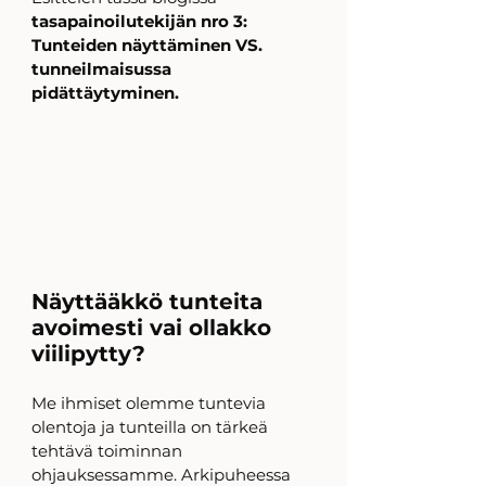
tasapainoilutekijän nro 3: 
Tunteiden näyttäminen VS. 
tunneilmaisussa 
pidättäytyminen.
Näyttääkkö tunteita 
avoimesti vai ollakko 
viilipytty?
Me ihmiset olemme tuntevia 
olentoja ja tunteilla on tärkeä 
tehtävä toiminnan 
ohjauksessamme. Arkipuheessa 