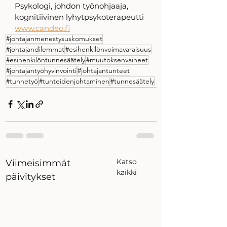
Psykologi, johdon työnohjaaja, 
kognitiivinen lyhytpsykoterapeutti
www.candeo.fi
#johtajanmenestysuskomukset
#johtajandilemmat
#esihenkilönvoimavaraisuus
#esihenkilöntunnesäätely
#muutoksenvaiheet
#johtajantyöhyvinvointi
#johtajantunteet
#tunnetyö
#tunteidenjohtaminen
#tunnesäätely
Katso
Viimeisimmät
kaikki
päivitykset