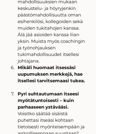
mahdollisuuksien mukaan 
keskustelu- ja höyryjenkin 
päästömahdollisuutta oman 
esihenkilösi, kollegoiden sekä 
muiden tukitahojen kanssa. 
Älä jää asioiden kanssa liian 
yksin. Muista myös coachingin 
ja työnohjauksen 
tukimahdollisuudet itsellesi 
johtajana. 
Mikäli huomaat itsessäsi 
uupumuksen merkkejä, hae 
itsellesi tarvitsemaasi tukea.
Pyri suhtautumaan itseesi 
myötätuntoisesti – kuin 
parhaaseen ystävääsi.
Voisitko säätää sisäistä 
puhettasi itseäsi kohtaan 
tietoisesti myönteisempään ja 
armollisempaan suuntaan? 