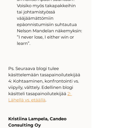
Voisiko myös takapakkeihin 
tai johtamistyössä 
vääjäämättömiin 
epäonnistumisiin suhtautua 
Nelson Mandelan näkemyksin: 
”I never lose, I either win or 
learn”.
Ps. Seuraava blogi tulee 
käsittelemään tasapainoilutekijää 
4: Kohtaaminen, konfrontointi vs. 
viipyily, välttely. Edellinen blogi 
käsitteli tasapainoilutekijää 
2: 
Lähellä vs. etäällä
.  
Kristiina Lampela, Candeo 
Consulting Oy