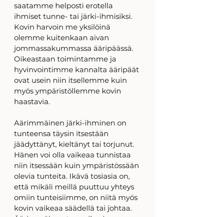
saatamme helposti erotella 
ihmiset tunne- tai järki-ihmisiksi. 
Kovin harvoin me yksilöinä 
olemme kuitenkaan aivan 
jommassakummassa ääripäässä. 
Oikeastaan toimintamme ja 
hyvinvointimme kannalta ääripäät 
ovat usein niin itsellemme kuin 
myös ympäristöllemme kovin 
haastavia. 
Aärimmäinen järki-ihminen on 
tunteensa täysin itsestään 
jäädyttänyt, kieltänyt tai torjunut. 
Hänen voi olla vaikeaa tunnistaa 
niin itsessään kuin ympäristössään 
olevia tunteita. Ikävä tosiasia on, 
että mikäli meillä puuttuu yhteys 
omiin tunteisiimme, on niitä myös 
kovin vaikeaa säädellä tai johtaa. 