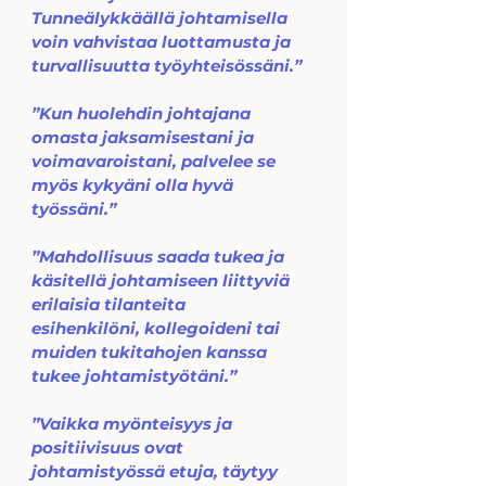
Tunneälykkäällä johtamisella 
voin vahvistaa luottamusta ja 
turvallisuutta työyhteisössäni.”
”Kun huolehdin johtajana 
omasta jaksamisestani ja 
voimavaroistani, palvelee se 
myös kykyäni olla hyvä 
työssäni.”
”Mahdollisuus saada tukea ja 
käsitellä johtamiseen liittyviä 
erilaisia tilanteita  
esihenkilöni, kollegoideni tai 
muiden tukitahojen kanssa 
tukee johtamistyötäni.”
”Vaikka myönteisyys ja 
positiivisuus ovat 
johtamistyössä etuja, täytyy 