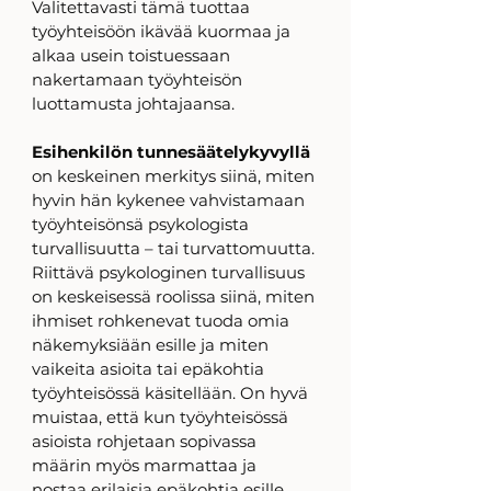
Valitettavasti tämä tuottaa 
työyhteisöön ikävää kuormaa ja 
alkaa usein toistuessaan 
nakertamaan työyhteisön 
luottamusta johtajaansa. 
Esihenkilön tunnesäätelykyvyllä
on keskeinen merkitys siinä, miten 
hyvin hän kykenee vahvistamaan 
työyhteisönsä psykologista 
turvallisuutta – tai turvattomuutta. 
Riittävä psykologinen turvallisuus 
on keskeisessä roolissa siinä, miten 
ihmiset rohkenevat tuoda omia 
näkemyksiään esille ja miten 
vaikeita asioita tai epäkohtia 
työyhteisössä käsitellään. On hyvä 
muistaa, että kun työyhteisössä 
asioista rohjetaan sopivassa 
määrin myös marmattaa ja 
nostaa erilaisia epäkohtia esille, 