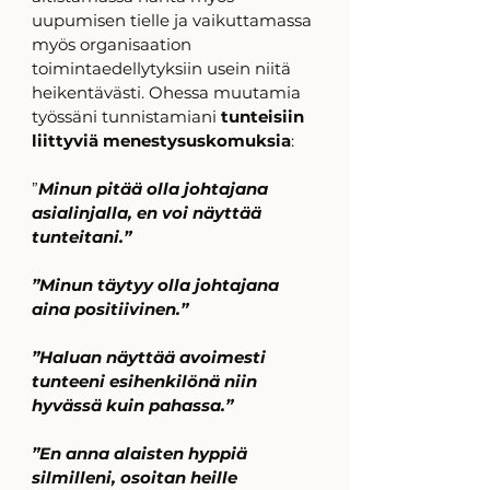
uupumisen tielle ja vaikuttamassa 
myös organisaation 
toimintaedellytyksiin usein niitä 
heikentävästi. Ohessa muutamia 
työssäni tunnistamiani 
tunteisiin 
liittyviä menestysuskomuksia
: 
”
Minun pitää olla johtajana 
asialinjalla, en voi näyttää 
tunteitani.”
”Minun täytyy olla johtajana 
aina positiivinen.”
”Haluan näyttää avoimesti 
tunteeni esihenkilönä niin 
hyvässä kuin pahassa.”
”En anna alaisten hyppiä 
silmilleni, osoitan heille 