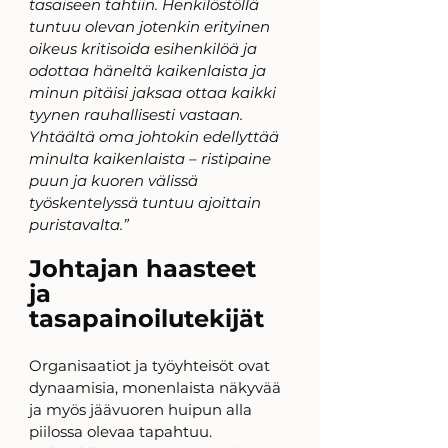
tasaiseen tahtiin. Henkilöstöllä 
tuntuu olevan jotenkin erityinen 
oikeus kritisoida esihenkilöä ja 
odottaa häneltä kaikenlaista ja 
minun pitäisi jaksaa ottaa kaikki 
tyynen rauhallisesti vastaan. 
Yhtäältä oma johtokin edellyttää 
minulta kaikenlaista – ristipaine 
puun ja kuoren välissä 
työskentelyssä tuntuu ajoittain 
puristavalta.”
Johtajan haasteet 
ja 
tasapainoilutekijät
Organisaatiot ja työyhteisöt ovat 
dynaamisia, monenlaista näkyvää 
ja myös jäävuoren huipun alla 
piilossa olevaa tapahtuu. 