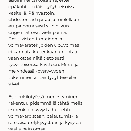
asioihin ei tarkoita sitä, ettei 
epäkohtia pitäisi työyhteisöissä 
käsitellä. Päinvastoin, 
ehdottomasti pitää ja mielellään 
etupainotteisesti silloin, kun 
ongelmat ovat vielä pieniä. 
Positiivisten tunteiden ja 
voimavaratekijöiden vipuvoimaa 
ei kannata kuitenkaan unohtaa 
vaan ottaa niitä tietoisesti 
työyhteisöissä käyttöön. Minä- ja 
me yhdessä -pystyvyyden 
tukeminen antaa työyhteisöille 
siivet. 
Esihenkilötyössä menestyminen 
rakentuu pidemmällä tähtäimellä 
esihenkilön kyvystä huolehtia 
voimavaroistaan, palautumis- ja 
stressisäätelykyvystään ja kyvystä 
vaalia näin omaa 