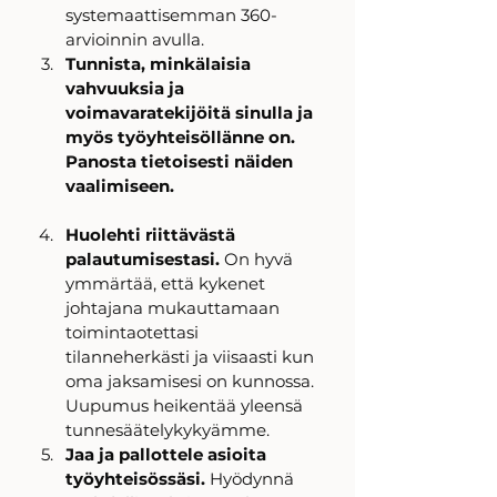
systemaattisemman 360-
arvioinnin avulla.  
Tunnista, minkälaisia 
vahvuuksia ja 
voimavaratekijöitä sinulla ja 
myös työyhteisöllänne on. 
Panosta tietoisesti näiden 
vaalimiseen.  
Huolehti riittävästä 
palautumisestasi. 
On hyvä 
ymmärtää, että kykenet 
johtajana mukauttamaan 
toimintaotettasi 
tilanneherkästi ja viisaasti kun 
oma jaksamisesi on kunnossa. 
Uupumus heikentää yleensä 
tunnesäätelykykyämme. 
Jaa ja pallottele asioita 
työyhteisössäsi. 
Hyödynnä 