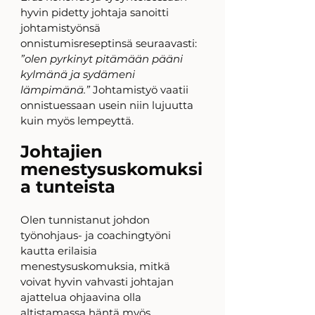
hyvin pidetty johtaja sanoitti 
johtamistyönsä 
onnistumisreseptinsä seuraavasti: 
”olen pyrkinyt pitämään pääni 
kylmänä ja sydämeni 
lämpimänä.” 
Johtamistyö vaatii 
onnistuessaan usein niin lujuutta 
kuin myös lempeyttä. 
Johtajien 
menestysuskomuksi
a tunteista
Olen tunnistanut johdon 
työnohjaus- ja coachingtyöni 
kautta erilaisia 
menestysuskomuksia, mitkä 
voivat hyvin vahvasti johtajan 
ajattelua ohjaavina olla 
altistamassa häntä myös 