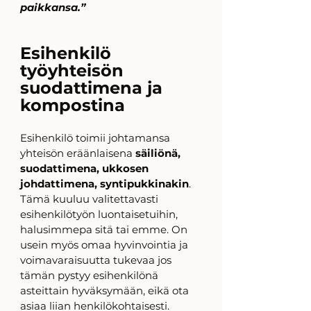
paikkansa.”
Esihenkilö 
työyhteisön 
suodattimena ja 
kompostina
Esihenkilö toimii johtamansa 
yhteisön eräänlaisena 
säiliönä, 
suodattimena, ukkosen 
johdattimena, syntipukkinakin
. 
Tämä kuuluu valitettavasti 
esihenkilötyön luontaisetuihin, 
halusimmepa sitä tai emme. On 
usein myös omaa hyvinvointia ja 
voimavaraisuutta tukevaa jos 
tämän pystyy esihenkilönä 
asteittain hyväksymään, eikä ota 
asiaa liian henkilökohtaisesti. 