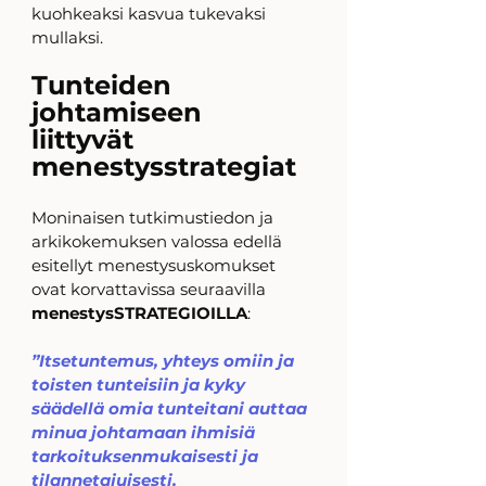
kuohkeaksi kasvua tukevaksi 
mullaksi. 
Tunteiden 
johtamiseen 
liittyvät 
menestysstrategiat
Moninaisen tutkimustiedon ja 
arkikokemuksen valossa edellä 
esitellyt menestysuskomukset 
ovat korvattavissa seuraavilla 
menestysSTRATEGIOILLA
: 
”Itsetuntemus, yhteys omiin ja 
toisten tunteisiin ja kyky 
säädellä omia tunteitani auttaa 
minua johtamaan ihmisiä 
tarkoituksenmukaisesti ja 
tilannetajuisesti. 