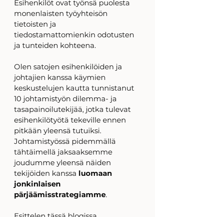
Esihenkilöt ovat työnsä puolesta 
monenlaisten työyhteisön 
tietoisten ja 
tiedostamattomienkin odotusten 
ja tunteiden kohteena.
Olen satojen esihenkilöiden ja 
johtajien kanssa käymien 
keskustelujen kautta tunnistanut 
10 johtamistyön dilemma- ja 
tasapainoilutekijää, jotka tulevat 
esihenkilötyötä tekeville ennen 
pitkään yleensä tutuiksi. 
Johtamistyössä pidemmällä 
tähtäimellä jaksaaksemme 
joudumme yleensä näiden 
tekijöiden kanssa 
luomaan 
jonkinlaisen 
pärjäämisstrategiamme
.  
Esittelen tässä blogissa 