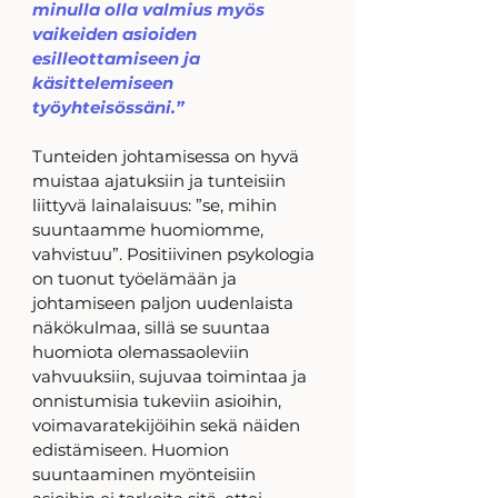
minulla olla valmius myös 
vaikeiden asioiden 
esilleottamiseen ja 
käsittelemiseen 
työyhteisössäni.”
Tunteiden johtamisessa on hyvä 
muistaa ajatuksiin ja tunteisiin 
liittyvä lainalaisuus: ”se, mihin 
suuntaamme huomiomme, 
vahvistuu”. Positiivinen psykologia 
on tuonut työelämään ja 
johtamiseen paljon uudenlaista 
näkökulmaa, sillä se suuntaa 
huomiota olemassaoleviin 
vahvuuksiin, sujuvaa toimintaa ja 
onnistumisia tukeviin asioihin, 
voimavaratekijöihin sekä näiden 
edistämiseen. Huomion 
suuntaaminen myönteisiin 