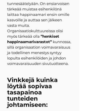
tunnesäätelyään. On ensiarvoisen 
tärkeää muistaa esihenkilönä 
laittaa happinaamari ensin omille 
kasvoille ja auttaa sen jälkeen 
vasta muita. 
Organisaatiokulttuureissa olisi 
myös tärkeää olla 
”henkiset 
happinaamarivarastot”
 kunnossa, 
sillä organisaation voimavaraisuus 
ja todellinen menestys syntyy 
lopulta esihenkilöiden ja johdon 
voimavaraisuuden sivutuotteena.   
Vinkkejä kuinka 
löytää sopivaa 
tasapainoa 
tunteiden 
johtamiseen: