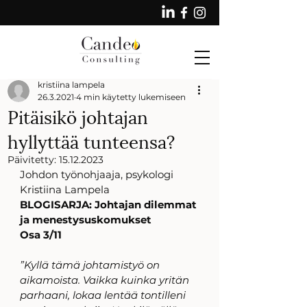
kristiina lampela
26.3.2021
4 min käytetty lukemiseen
Pitäisikö johtajan
hyllyttää tunteensa?
Päivitetty:
15.12.2023
Johdon työnohjaaja, psykologi 
Kristiina Lampela
BLOGISARJA: Johtajan dilemmat 
ja menestysuskomukset
Osa 3/11
”Kyllä tämä johtamistyö on 
aikamoista. Vaikka kuinka yritän 
parhaani, lokaa lentää tontilleni 