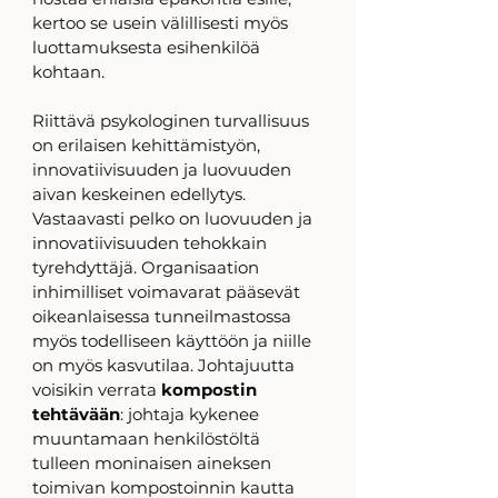
kertoo se usein välillisesti myös 
luottamuksesta esihenkilöä 
kohtaan.  
Riittävä psykologinen turvallisuus 
on erilaisen kehittämistyön, 
innovatiivisuuden ja luovuuden 
aivan keskeinen edellytys. 
Vastaavasti pelko on luovuuden ja 
innovatiivisuuden tehokkain 
tyrehdyttäjä. Organisaation 
inhimilliset voimavarat pääsevät 
oikeanlaisessa tunneilmastossa 
myös todelliseen käyttöön ja niille 
on myös kasvutilaa. Johtajuutta 
voisikin verrata 
kompostin 
tehtävään
: johtaja kykenee 
muuntamaan henkilöstöltä 
tulleen moninaisen aineksen 
toimivan kompostoinnin kautta 